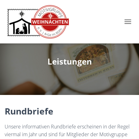
N
A
V
I
G
A
Leistungen
T
I
O
N
U
M
S
C
Rundbriefe
H
A
L
Unsere informativen Rundbriefe erscheinen in der Regel
T
E
viermal im Jahr und sind für Mitglieder der Motivgruppe
N